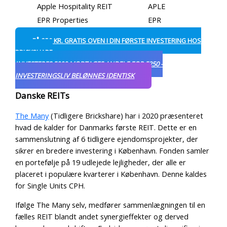
Apple Hospitality REIT
APLE
EPR Properties
EPR
FÅ
250 KR. GRATIS OVEN I DIN FØRSTE INVESTERING
HOS
BRICKSHARE
INVESTERES 5000 MODTAGES ANDELE FOR 5250 -
INVESTERINGSLIV BELØNNES IDENTISK
Danske REITs
The Many
(Tidligere Brickshare) har i 2020 præsenteret
hvad de kalder for Danmarks første REIT. Dette er en
sammenslutning af 6 tidligere ejendomsprojekter, der
sikrer en bredere investering i København.
Fonden samler
en portefølje på 19 udlejede lejligheder, der alle er
placeret i populære kvarterer i København. Denne kaldes
for Single Units CPH.
Ifølge The Many selv, medfører sammenlægningen til en
fælles REIT blandt andet synergieffekter og derved