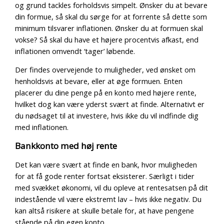
og grund tackles forholdsvis simpelt. Ønsker du at bevare
din formue, så skal du sørge for at forrente så dette som
minimum tilsvarer inflationen. Ønsker du at formuen skal
vokse? Så skal du have et højere procentvis afkast, end
inflationen omvendt ‘tager’ løbende.
Der findes overvejende to muligheder, ved ønsket om
henholdsvis at bevare, eller at øge formuen. Enten
placerer du dine penge på en konto med højere rente,
hvilket dog kan være yderst svært at finde. Alternativt er
du nødsaget til at investere, hvis ikke du vil indfinde dig
med inflationen.
Bankkonto med høj rente
Det kan være svært at finde en bank, hvor muligheden
for at få gode renter fortsat eksisterer. Særligt
i tider
med svækket økonomi, vil du opleve at rentesatsen på dit
indestående vil være ekstremt lav – hvis ikke negativ. Du
kan altså risikere at skulle betale for, at have pengene
stående på din egen konto.