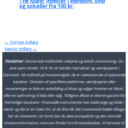
The Many: Invester i ejendom, vind
og solceller fra 100 kr.
←
Forrige Indlæg
Næste Indlæg
→
Disclaimer:
Denne side indeholder reklame og betalt annoncering. Du
skal være mindst 18 år for at handle med aktier og værdipapirer i
Danmark. Alt indhold på Investeringsliv.dk er udelukkende af oplysende
karakter. Omtalen af specifikke platforme, værdipapirer eller
investeringer er ikke en anbefaling af disse og udgør hverken et tilbud
eller en opfordring til køb eller salg. Tidligere afkast er ikke en garanti for
fremtidige resultater. Finansielle instrumenter kan både stige og falde i
værdi, og der er en risiko for, at du ikke får det investerede beløb tilbage.
Før du investerer i en fond, bør du læse prospektet og den centrale
investorinformation, som kan findes hos fondsselskabet. Vi henviser til