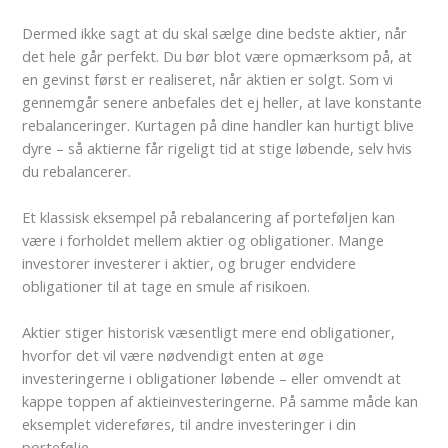
Dermed ikke sagt at du skal sælge dine bedste aktier, når
det hele går perfekt. Du bør blot være opmærksom på, at
en gevinst først er realiseret, når aktien er solgt. Som vi
gennemgår senere anbefales det ej heller, at lave konstante
rebalanceringer. Kurtagen på dine handler kan hurtigt blive
dyre – så aktierne får rigeligt tid at stige løbende, selv hvis
du rebalancerer.
Et klassisk eksempel på rebalancering af porteføljen kan
være i forholdet mellem aktier og obligationer. Mange
investorer investerer i aktier, og bruger endvidere
obligationer til at tage en smule af risikoen.
Aktier stiger historisk væsentligt mere end obligationer,
hvorfor det vil være nødvendigt enten at øge
investeringerne i obligationer løbende – eller omvendt at
kappe toppen af aktieinvesteringerne. På samme måde kan
eksemplet videreføres, til andre investeringer i din
portefølje.