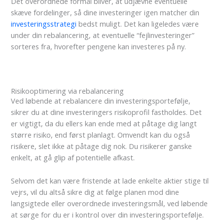
Det overordnede formål bliver, at udjævne eventuelle
skæve fordelinger, så dine investeringer igen matcher din
investeringsstrategi
bedst muligt.
Det kan ligeledes være
under din rebalancering, at eventuelle “fejlinvesteringer”
sorteres fra, hvorefter pengene kan investeres på ny.
Risikooptimering via rebalancering
Ved løbende at rebalancere din investeringsportefølje,
sikrer du at dine investeringers risikoprofil fastholdes. Det
er vigtigt, da du ellers kan ende med at påtage dig langt
større risiko, end først planlagt. Omvendt kan du også
risikere, slet ikke at påtage dig nok. Du risikerer ganske
enkelt, at gå glip af potentielle afkast.
Selvom det kan være fristende at lade enkelte aktier stige til
vejrs, vil du altså sikre dig at følge planen mod dine
langsigtede eller overordnede investeringsmål, ved løbende
at sørge for du er i kontrol over din investeringsportefølje.