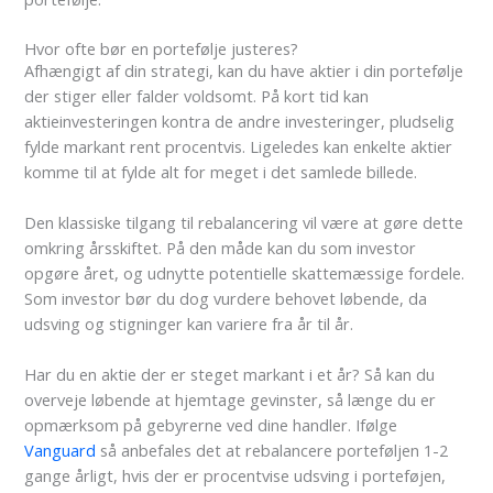
Hvor ofte bør en portefølje justeres?
Afhængigt af din strategi, kan du have aktier i din portefølje
der stiger eller falder voldsomt. På kort tid kan
aktieinvesteringen kontra de andre investeringer, pludselig
fylde markant rent procentvis. Ligeledes kan enkelte aktier
komme til at fylde alt for meget i det samlede billede.
Den klassiske tilgang til rebalancering vil være at gøre dette
omkring årsskiftet. På den måde kan du som investor
opgøre året, og udnytte potentielle skattemæssige fordele.
Som investor bør du dog vurdere behovet løbende, da
udsving og stigninger kan variere fra år til år.
Har du en aktie der er steget markant i et år? Så kan du
overveje løbende at hjemtage gevinster, så længe du er
opmærksom på gebyrerne ved dine handler. Ifølge
Vanguard
så anbefales det at rebalancere porteføljen 1-2
gange årligt, hvis der er procentvise udsving i porteføjen,