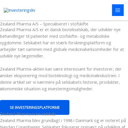
Gå
til
indholdet
Zealand Pharma A/S – Specialiseret i stofskifte
Zealand Pharma A/S er et dansk biotekselskab, der udvikler nye
behandlinger til patienter med stofskifte- og metaboliske
sygdomme. Selskabet har en stærk forskningsplatform og
arbejder tæt sammen med globale medicinalvirksomheder for at
udvikle nye lægemidler.
Zealand Pharma-aktien kan være interessant for investorer, der
ønsker eksponering mod bioteknologi og medicinalindustrien. I
denne artikel ser vi nærmere på selskabets historie, produkter,
økonomiske situation og investeringsmuligheder.
VIl du investere i C25-aktier?
SE INVESTERINGSPLATFORME
Zealand Pharma som selskab
Zealand Pharma blev grundlagt i 1998 i Danmark og er noteret på
Nasdaq Copenhagen. Selskabet fokuserer primært på udvikling af