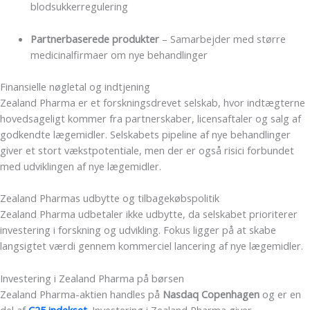
blodsukkerregulering
Partnerbaserede produkter
– Samarbejder med større
medicinalfirmaer om nye behandlinger
Finansielle nøgletal og indtjening
Zealand Pharma er et forskningsdrevet selskab, hvor indtægterne
hovedsageligt kommer fra partnerskaber, licensaftaler og salg af
godkendte lægemidler. Selskabets pipeline af nye behandlinger
giver et stort vækstpotentiale, men der er også risici forbundet
med udviklingen af nye lægemidler.
Zealand Pharmas udbytte og tilbagekøbspolitik
Zealand Pharma udbetaler ikke udbytte, da selskabet prioriterer
investering i forskning og udvikling. Fokus ligger på at skabe
langsigtet værdi gennem kommerciel lancering af nye lægemidler.
Investering i Zealand Pharma på børsen
Zealand Pharma-aktien handles på
Nasdaq Copenhagen
og er en
del af
C25 indekset
. Investering i Zealand Pharma giver