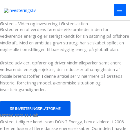
Gå
til
indholdet
Ørsted – Viden og investering i Ørsted-aktien
Ørsted er en af verdens førende virksomheder inden for
vedvarende energi og er særligt kendt for sin satsning på offshore
vindkraft. Med en ambitiøs grøn strategi har selskabet spillet en
nøglerolle i omstillingen til bæredygtig energi på globalt plan.
Ørsted udvikler, opfører og driver vindmølleparker samt andre
vedvarende energiprojekter, der reducerer afhængigheden af
fossile brændstoffer. I denne artikel ser vi nærmere på Ørsteds
historie, forretningsmodel, økonomiske situation og
investeringsmuligheder.
VIl du investere i C25-aktier?
SE INVESTERINGSPLATFORME
Ørsted som selskab
Ørsted, tidligere kendt som DONG Energy, blev etableret i 2006
efter en fusion af flere danske energiselskaber. Oprindeligt havde