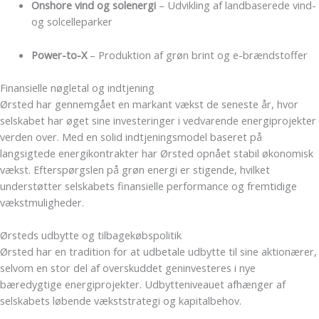
Onshore vind og solenergi
– Udvikling af landbaserede vind-
og solcelleparker
Power-to-X
– Produktion af grøn brint og e-brændstoffer
Finansielle nøgletal og indtjening
Ørsted har gennemgået en markant vækst de seneste år, hvor
selskabet har øget sine investeringer i vedvarende energiprojekter
verden over. Med en solid indtjeningsmodel baseret på
langsigtede energikontrakter har Ørsted opnået stabil økonomisk
vækst. Efterspørgslen på grøn energi er stigende, hvilket
understøtter selskabets finansielle performance og fremtidige
vækstmuligheder.
Ørsteds udbytte og tilbagekøbspolitik
Ørsted har en tradition for at udbetale udbytte til sine aktionærer,
selvom en stor del af overskuddet geninvesteres i nye
bæredygtige energiprojekter. Udbytteniveauet afhænger af
selskabets løbende vækststrategi og kapitalbehov.